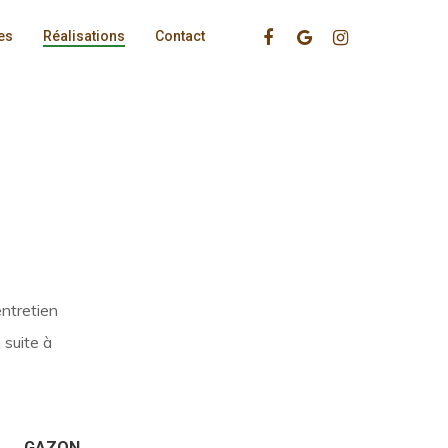
Facebook
Google-
Instagram
es
Réalisations
Contact
Plus
entretien
 suite à
GAZON